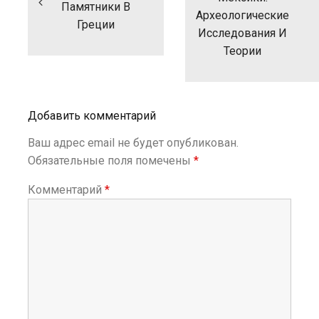
Памятники В
а
Археологические
ц
Греции
Исследования И
и
Теории
я
п
о
з
а
Добавить комментарий
п
и
Ваш адрес email не будет опубликован.
с
Обязательные поля помечены
*
я
м
Комментарий
*