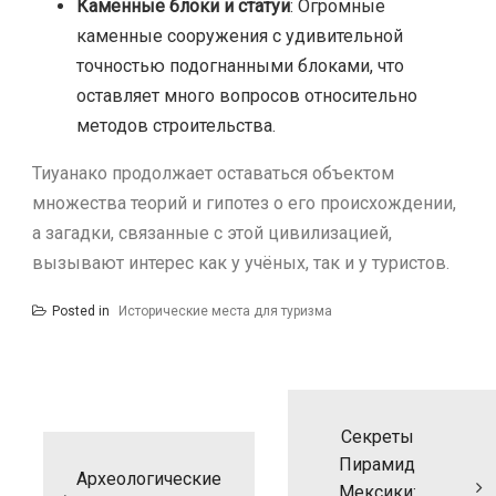
Каменные блоки и статуи
: Огромные
каменные сооружения с удивительной
точностью подогнанными блоками, что
оставляет много вопросов относительно
методов строительства.
Тиуанако продолжает оставаться объектом
множества теорий и гипотез о его происхождении,
а загадки, связанные с этой цивилизацией,
вызывают интерес как у учёных, так и у туристов.
Posted in
Исторические места для туризма
Н
а
Секреты
в
и
Пирамид
Археологические
г
Мексики: