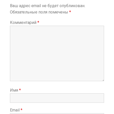
п
Ваш адрес email не будет опубликован.
о
Обязательные поля помечены
*
з
а
Комментарий
*
п
и
с
я
м
Имя
*
Email
*