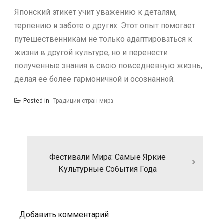
Японский этикет учит уважению к деталям,
терпению и заботе о других. Этот опыт помогает
путешественникам не только адаптироваться к
жизни в другой культуре, но и перенести
полученные знания в свою повседневную жизнь,
делая её более гармоничной и осознанной.
Posted in
Традиции стран мира
Н
а
Фестивали Мира: Самые Яркие
в
и
Культурные События Года
г
а
ц
и
Добавить комментарий
я