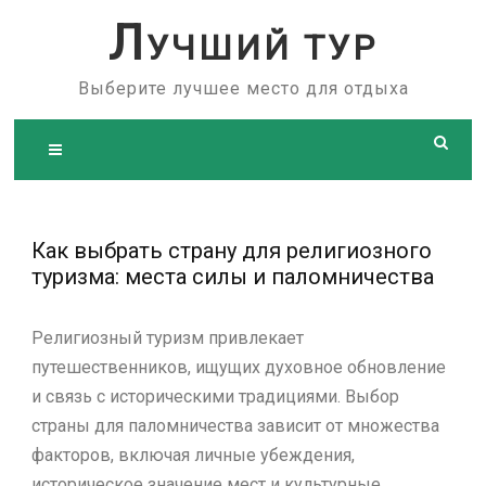
Skip
Л
УЧШИЙ ТУР
to
content
Выберите лучшее место для отдыха
Как выбрать страну для религиозного
туризма: места силы и паломничества
Религиозный туризм привлекает
путешественников, ищущих духовное обновление
и связь с историческими традициями. Выбор
страны для паломничества зависит от множества
факторов, включая личные убеждения,
историческое значение мест и культурные