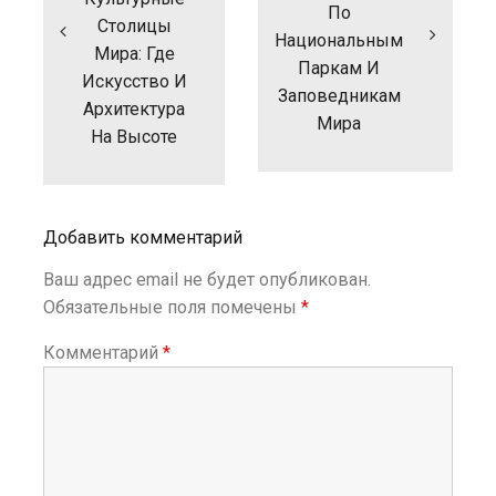
По
г
Столицы
Национальным
а
Мира: Где
ц
Паркам И
Искусство И
и
Заповедникам
Архитектура
я
Мира
п
На Высоте
о
з
а
п
Добавить комментарий
и
с
Ваш адрес email не будет опубликован.
я
Обязательные поля помечены
*
м
Комментарий
*