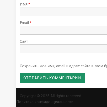
я
Имя
*
м
Email
*
Сайт
Сохранить моё имя, email и адрес сайта в это
Copyright © 2025 All rights reserved
Политика конфиденциальности