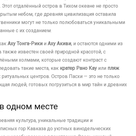
 Этот отдалённый остров в Тихом океане не просто
ткрытым небом, где древняя цивилизация оставила
твенники могут не только полюбоваться уникальными
занные с их созданием.
 как
Аху Тонга-Рики
и
Аху Акиви
, и остаются одними из
 также известен своей природной красотой, с
лёными холмами, которые создают контраст с
едовать такие места, как
кратер Рано Кау
или
пляж
х ритуальных центров. Остров Пасхи — это не только
ющая людей, готовых погрузиться в мир тайн и древних
 в одном месте
древняя культура, уникальные традиции и
исных гор Кавказа до уютных винодельческих