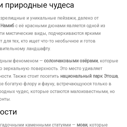
и природные чудеса
т зрелищные и уникальные пейзажи, далеко от
я
Намиб
с её красными дюнами является одной из
чти мистические виды, подчеркиваются яркими
 для тех, кто ищет что-то необычное и готов
ивительному ландшафту.
родным феноменом —
солончаковыми озёрами
, которые
 зеркальную поверхность. Это место удивляет
ости. Также стоит посетить
национальный парк Этоша
,
же богатую флору и фауну, встречающуюся только в
иродных чудес, которые остаются малоизвестными, но
онты.
ности
загадочными каменными статуями —
моаи
, которые