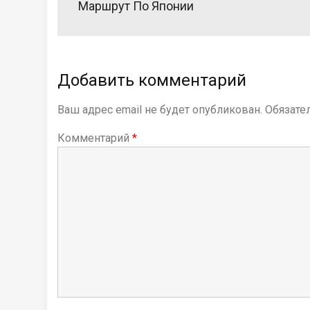
в
Маршрут По Японии
и
г
а
Добавить комментарий
ц
Ваш адрес email не будет опубликован.
Обязате
и
я
Комментарий
*
п
о
з
а
п
и
с