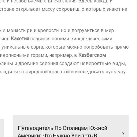
ные и незабываемые впечатления. Здесь каждый
 стране открывает массу сокровищ, о которых знают не
е монастыри и крепости, но и погрузиться в мир
егион
Кахетия
славится своими винодельческими
 уникальные сорта, которые можно попробовать прямо
 живописными горами, например, в
Казбегском
долины и древние селения создают невероятные виды,
ладиться природной красотой и исследовать культуру
Путеводитель По Столицам Южной
Америки: Что Нужно Увидеть В