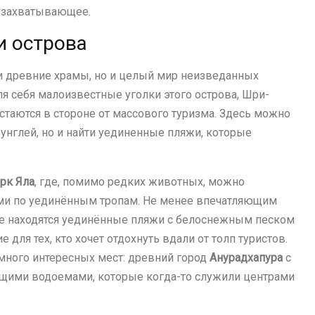
и захватывающее.
и острова
и древние храмы, но и целый мир неизведанных
для себя малоизвестные уголки этого острова, Шри-
стаются в стороне от массового туризма. Здесь можно
унглей, но и найти уединенные пляжи, которые
рк Яла
, где, помимо редких животных, можно
ами по уединённым тропам. Не менее впечатляющим
де находятся уединённые пляжи с белоснежным песком
 для тех, кто хочет отдохнуть вдали от толп туристов.
много интересных мест: древний город
Анурадхапура
с
ющими водоемами, которые когда-то служили центрами