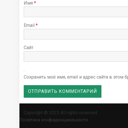
я
Имя
*
м
Email
*
Сайт
Сохранить моё имя, email и адрес сайта в это
Copyright © 2025 All rights reserved
Политика конфиденциальности