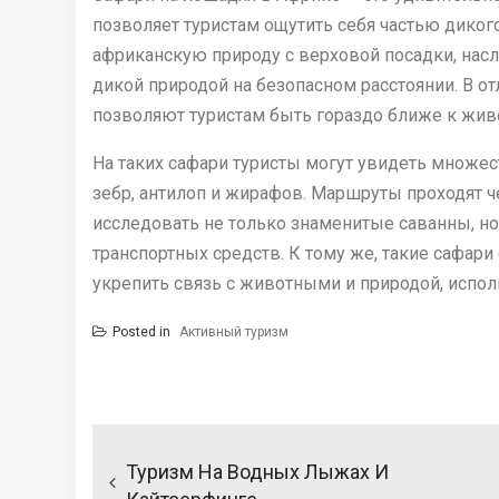
позволяет туристам ощутить себя частью диког
африканскую природу с верховой посадки, нас
дикой природой на безопасном расстоянии. В о
позволяют туристам быть гораздо ближе к жив
На таких сафари туристы могут увидеть множес
зебр, антилоп и жирафов. Маршруты проходят 
исследовать не только знаменитые саванны, но
транспортных средств. К тому же, такие сафари
укрепить связь с животными и природой, испо
Posted in
Активный туризм
Н
а
Туризм На Водных Лыжах И
в