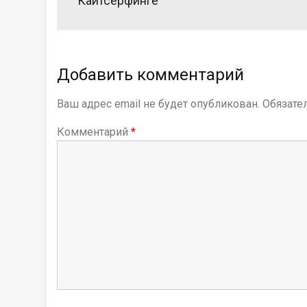
Кайтсерфинге
и
г
а
Добавить комментарий
ц
Ваш адрес email не будет опубликован.
Обязате
и
я
Комментарий
*
п
о
з
а
п
и
с