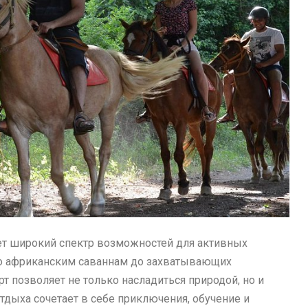
ет широкий спектр возможностей для активных
по африканским саваннам до захватывающих
т позволяет не только насладиться природой, но и
тдыха сочетает в себе приключения, обучение и